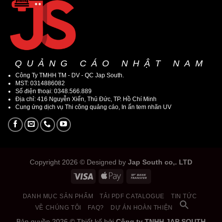
QUẢNG CÁO NHẬT NAM
Công Ty TMHH TM - DV - QC Jap South.
MST: 0314886082
Số điện thoại: 0348.566.889
Địa chỉ: 416 Nguyễn Xiển, Thủ Đức, TP. Hồ Chí Minh
Cung ứng dịch vụ Thi công quảng cáo, In ấn tem nhãn UV
Copyright 2026 © Designed by
Jap South co,. LTD
DANH MỤC SẢN PHẨM
TẢI PDF CATALOGUE
TIN TỨC
VỀ CHÚNG TÔI
FAQ?
DỰ ÁN HOÀN THIỆN
Bản quyền 2026 © Thiết kế bởi
Công ty TNHH JAP SOUTH