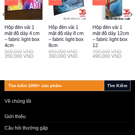
Hộp đèn vải 1
Hộp đèn vải 1
Hộp đèn vải 1
mặt độ dày 4 cm
mặt độ dày 8 cm
mặt độ dày 12cm
– fabric light box
– fabric light box
– fabric light box
4cm
8cm
12
500,000
VND
650,000
VND
700,000
VND
350,000
VND
390,000
VND
490,000
VND
Search
for:
Về chúng tôi
Giới thiệu
Câu hỏi thường gặp