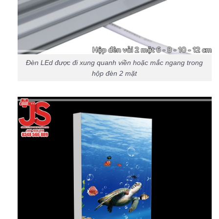
Đèn LEd được đi xung quanh viền hoặc mắc ngang trong
hộp đèn 2 mặt