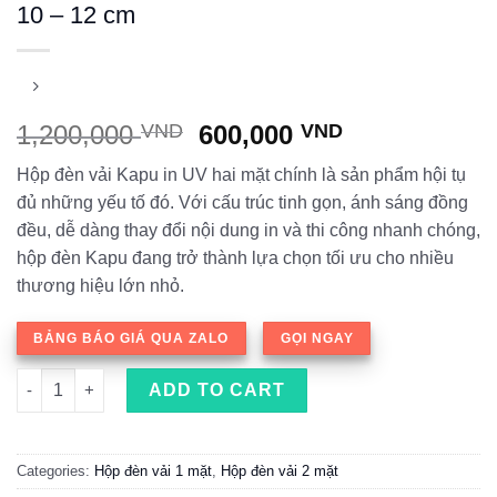
10 – 12 cm
1,200,000
VND
600,000
VND
Hộp đèn vải Kapu in UV hai mặt chính là sản phẩm hội tụ
đủ những yếu tố đó. Với cấu trúc tinh gọn, ánh sáng đồng
đều, dễ dàng thay đổi nội dung in và thi công nhanh chóng,
hộp đèn Kapu đang trở thành lựa chọn tối ưu cho nhiều
thương hiệu lớn nhỏ.
BẢNG BÁO GIÁ QUA ZALO
GỌI NGAY
Hộp đèn vải Kapu hai mặt độ dày 6 - 8 - 10 - 12 cm quantity
ADD TO CART
Categories:
Hộp đèn vải 1 mặt
,
Hộp đèn vải 2 mặt