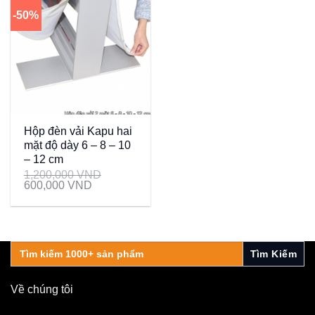
-50%
Hộp đèn vải Kapu hai
mặt độ dày 6 – 8 – 10
– 12 cm
1,200,000
VND
600,000
VND
Search
for:
Về chúng tôi