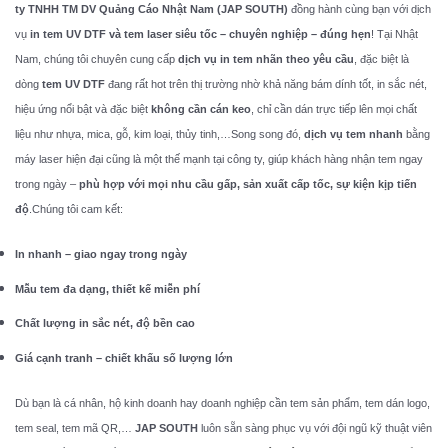
ty TNHH TM DV Quảng Cáo Nhật Nam (JAP SOUTH)
đồng hành cùng bạn với dịch
vụ
in tem UV DTF và tem laser siêu tốc – chuyên nghiệp – đúng hẹn
!
Tại Nhật
Nam, chúng tôi chuyên cung cấp
dịch vụ in tem nhãn theo yêu cầu
, đặc biệt là
dòng
tem UV DTF
đang rất hot trên thị trường nhờ khả năng bám dính tốt, in sắc nét,
hiệu ứng nổi bật và đặc biệt
không cần cán keo
, chỉ cần dán trực tiếp lên mọi chất
liệu như nhựa, mica, gỗ, kim loại, thủy tinh,…Song song đó,
dịch vụ tem nhanh
bằng
máy laser hiện đại cũng là một thế mạnh tại công ty, giúp khách hàng nhận tem ngay
trong ngày –
phù hợp với mọi nhu cầu gấp, sản xuất cấp tốc, sự kiện kịp tiến
độ
.Chúng tôi cam kết:
In nhanh – giao ngay trong ngày
Mẫu tem đa dạng, thiết kế miễn phí
Chất lượng in sắc nét, độ bền cao
Giá cạnh tranh – chiết khấu số lượng lớn
Dù bạn là cá nhân, hộ kinh doanh hay doanh nghiệp cần tem sản phẩm, tem dán logo,
tem seal, tem mã QR,…
JAP SOUTH
luôn sẵn sàng phục vụ với đội ngũ kỹ thuật viên