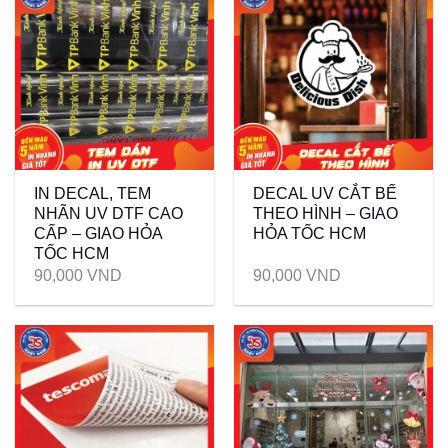
IN DECAL, TEM
DECAL UV CẮT BẾ
NHÃN UV DTF CAO
THEO HÌNH – GIAO
CẤP – GIAO HỎA
HỎA TỐC HCM
TỐC HCM
90,000
VND
90,000
VND