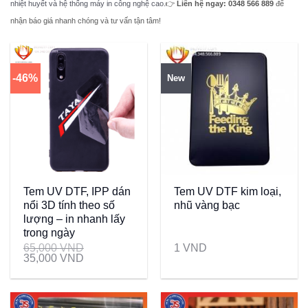
nhiệt huyết và hệ thống máy in công nghệ cao.
👉
Liên hệ ngay: 0348 566 889
để
nhận báo giá nhanh chóng và tư vấn tận tâm!
-46%
New
Tem UV DTF, IPP dán
Tem UV DTF kim loại,
nổi 3D tính theo số
nhũ vàng bạc
lượng – in nhanh lấy
trong ngày
65,000
VND
1
VND
35,000
VND