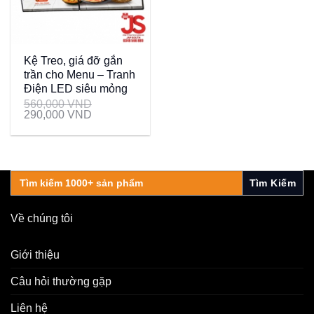
Kệ Treo, giá đỡ gắn
trần cho Menu – Tranh
Điện LED siêu mỏng
560,000
VND
290,000
VND
Search
for:
Về chúng tôi
Giới thiệu
Câu hỏi thường gặp
Liên hệ