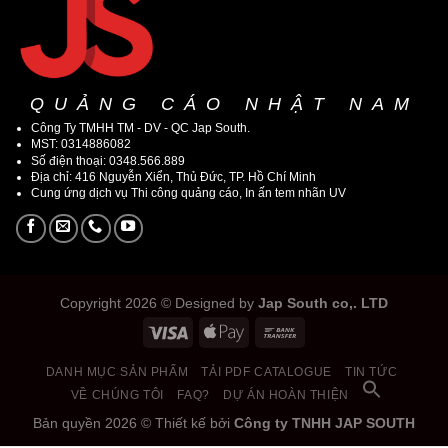
QUẢNG CÁO NHẬT NAM
Công Ty TMHH TM - DV - QC Jap South.
MST: 0314886082
Số điện thoại: 0348.566.889
Địa chỉ: 416 Nguyễn Xiển, Thủ Đức, TP. Hồ Chí Minh
Cung ứng dịch vụ Thi công quảng cáo, In ấn tem nhãn UV
Copyright 2026 © Designed by
Jap South co,. LTD
DANH MỤC SẢN PHẨM
TẢI PDF CATALOGUE
TIN TỨC
VỀ CHÚNG TÔI
FAQ?
DỰ ÁN HOÀN THIỆN
Bản quyền 2026 © Thiết kế bởi
Công ty TNHH JAP SOUTH