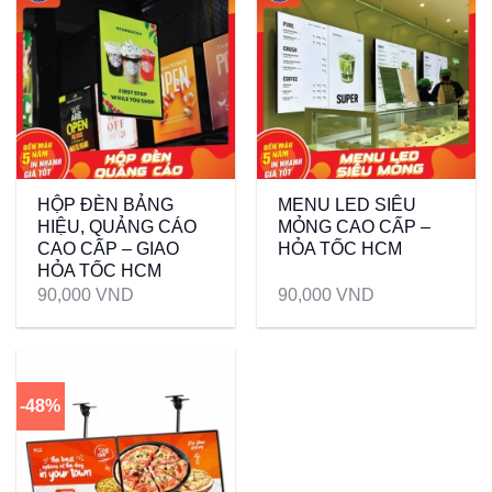
HỘP ĐÈN BẢNG
MENU LED SIÊU
HIỆU, QUẢNG CÁO
MỎNG CAO CẤP –
CAO CẤP – GIAO
HỎA TỐC HCM
HỎA TỐC HCM
90,000
VND
90,000
VND
-48%