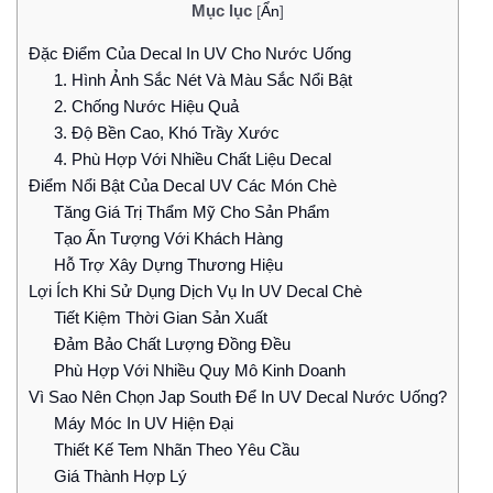
Mục lục
[
Ẩn
]
Đặc Điểm Của Decal In UV Cho Nước Uống
1. Hình Ảnh Sắc Nét Và Màu Sắc Nổi Bật
2. Chống Nước Hiệu Quả
3. Độ Bền Cao, Khó Trầy Xước
4. Phù Hợp Với Nhiều Chất Liệu Decal
Điểm Nổi Bật Của Decal UV Các Món Chè
Tăng Giá Trị Thẩm Mỹ Cho Sản Phẩm
Tạo Ấn Tượng Với Khách Hàng
Hỗ Trợ Xây Dựng Thương Hiệu
Lợi Ích Khi Sử Dụng Dịch Vụ In UV Decal Chè
Tiết Kiệm Thời Gian Sản Xuất
Đảm Bảo Chất Lượng Đồng Đều
Phù Hợp Với Nhiều Quy Mô Kinh Doanh
Vì Sao Nên Chọn Jap South Để In UV Decal Nước Uống?
Máy Móc In UV Hiện Đại
Thiết Kế Tem Nhãn Theo Yêu Cầu
Giá Thành Hợp Lý