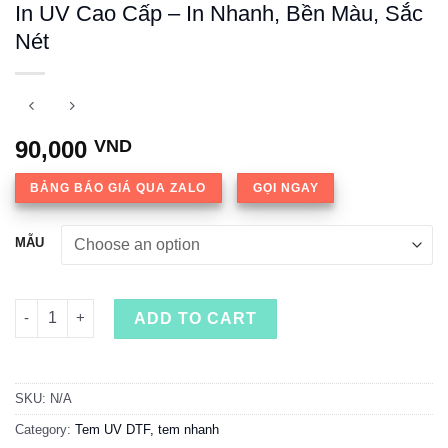
In UV Cao Cấp – In Nhanh, Bền Màu, Sắc
Nét
90,000
VND
BẢNG BÁO GIÁ QUA ZALO
GỌI NGAY
MẪU
Decal Tem Nhãn Các Món Chè Việt Nam In UV Cao Cấp – In Nhan
ADD TO CART
SKU:
N/A
Category:
Tem UV DTF, tem nhanh