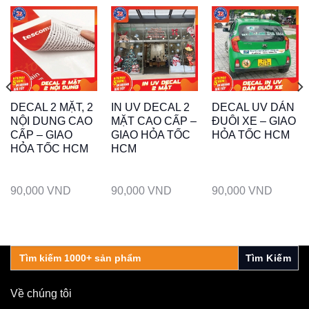
DECAL 2 MẶT, 2
IN UV DECAL 2
DECAL UV DÁN
NỘI DUNG CAO
MẶT CAO CẤP –
ĐUÔI XE – GIAO
CẤP – GIAO
GIAO HỎA TỐC
HỎA TỐC HCM
HỎA TỐC HCM
HCM
90,000
VND
90,000
VND
90,000
VND
Search
for:
Về chúng tôi