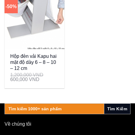
-50%
Hộp đèn vải Kapu hai
mặt độ dày 6 – 8 – 10
– 12 cm
1,200,000
VND
600,000
VND
Search
for:
Về chúng tôi