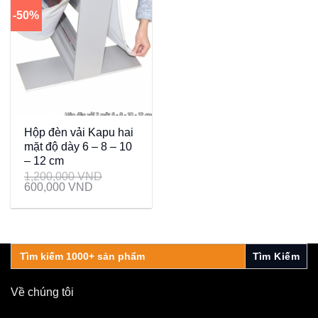
-50%
Hộp đèn vải Kapu hai
mặt độ dày 6 – 8 – 10
– 12 cm
1,200,000
VND
600,000
VND
Search
for:
Về chúng tôi