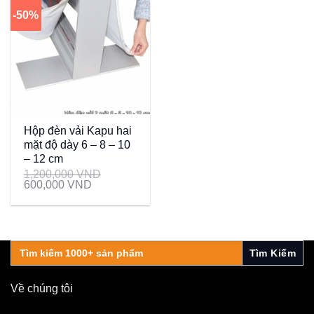
-50%
Hộp đèn vải Kapu hai
mặt độ dày 6 – 8 – 10
– 12 cm
1,200,000
VND
600,000
VND
Search
for:
Về chúng tôi