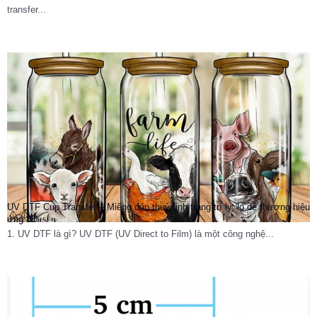
transfer...
UV DTF Cup Transfer – Miếng dán thuỷ tinh trang trí ly, lọ dễ thương hiệu
ứng 3D
1. UV DTF là gì? UV DTF (UV Direct to Film) là một công nghệ...