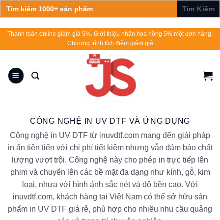
Search
for:
Skip
Thanh toán online giảm giá 5%. Giới thiệu nhận hoa hồng 5% một đơn hàng.
Chương trình tích điểm giảm giá
to
content
CÔNG NGHỆ IN UV DTF VÀ ỨNG DỤNG
Công nghệ in UV DTF từ inuvdtf.com mang đến giải pháp
in ấn tiên tiến với chi phí tiết kiệm nhưng vẫn đảm bảo chất
lượng vượt trội. Công nghệ này cho phép in trực tiếp lên
phim và chuyển lên các bề mặt đa dạng như kính, gỗ, kim
loại, nhựa với hình ảnh sắc nét và độ bền cao. Với
inuvdtf.com, khách hàng tại Việt Nam có thể sở hữu sản
phẩm in UV DTF giá rẻ, phù hợp cho nhiều nhu cầu quảng