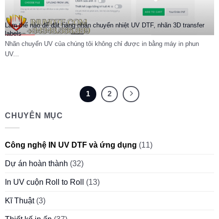
Làm thế nào để đặt hàng nhãn chuyển nhiệt UV DTF, nhãn 3D transfer
labels
Nhãn chuyển UV của chúng tôi không chỉ được in bằng máy in phun
UV...
1
2
CHUYÊN MỤC
Công nghệ IN UV DTF và ứng dụng
(11)
Dự án hoàn thành
(32)
In UV cuộn Roll to Roll
(13)
Kĩ Thuật
(3)