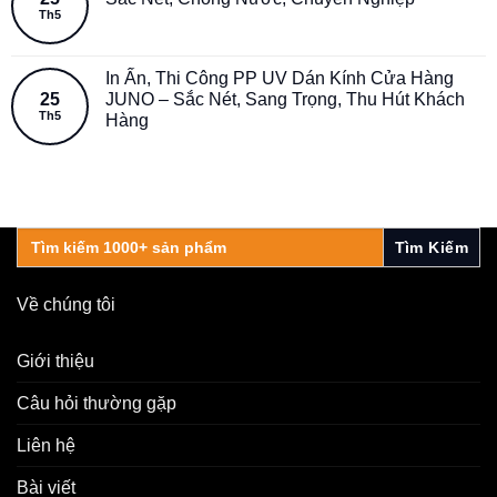
Th5
In Ấn, Thi Công PP UV Dán Kính Cửa Hàng
25
JUNO – Sắc Nét, Sang Trọng, Thu Hút Khách
Th5
Hàng
Search
for:
Về chúng tôi
Giới thiệu
Câu hỏi thường gặp
Liên hệ
Bài viết