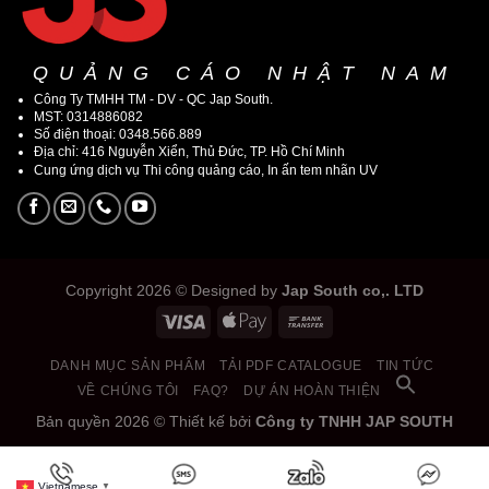
QUẢNG CÁO NHẬT NAM
Công Ty TMHH TM - DV - QC Jap South.
MST: 0314886082
Số điện thoại: 0348.566.889
Địa chỉ: 416 Nguyễn Xiển, Thủ Đức, TP. Hồ Chí Minh
Cung ứng dịch vụ Thi công quảng cáo, In ấn tem nhãn UV
Copyright 2026 © Designed by
Jap South co,. LTD
DANH MỤC SẢN PHẨM
TẢI PDF CATALOGUE
TIN TỨC
VỀ CHÚNG TÔI
FAQ?
DỰ ÁN HOÀN THIỆN
Bản quyền 2026 © Thiết kế bởi
Công ty TNHH JAP SOUTH
Sẵn sàng hợp tác và mức chiết khấu cao cho các đối tác xây
Vietnamese
▼