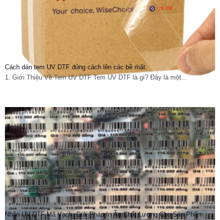
Cách dán tem UV DTF đúng cách lên các bề mặt.
1. Giới Thiệu Về Tem UV DTF Tem UV DTF là gì? Đây là một...
Nhãn UV DTF Mã Vạch: Giải Pháp In Ấn Chất Lượng Cho Sản Phẩm