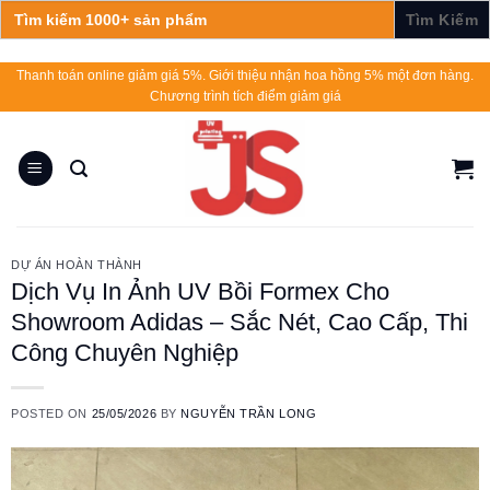
Search
for:
Skip
Thanh toán online giảm giá 5%. Giới thiệu nhận hoa hồng 5% một đơn hàng.
Chương trình tích điểm giảm giá
to
content
DỰ ÁN HOÀN THÀNH
Dịch Vụ In Ảnh UV Bồi Formex Cho
Showroom Adidas – Sắc Nét, Cao Cấp, Thi
Công Chuyên Nghiệp
POSTED ON
25/05/2026
BY
NGUYỄN TRẦN LONG