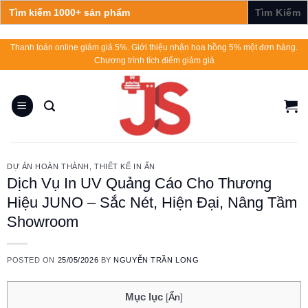
Search
for:
Skip
Thanh toán online giảm giá 5%. Giới thiệu nhận hoa hồng 5% một đơn hàng.
Chương trình tích điểm giảm giá
to
content
DỰ ÁN HOÀN THÀNH
,
THIẾT KẾ IN ẤN
Dịch Vụ In UV Quảng Cáo Cho Thương
Hiệu JUNO – Sắc Nét, Hiện Đại, Nâng Tầm
Showroom
POSTED ON
25/05/2026
BY
NGUYỄN TRẦN LONG
Mục lục
[
Ẩn
]