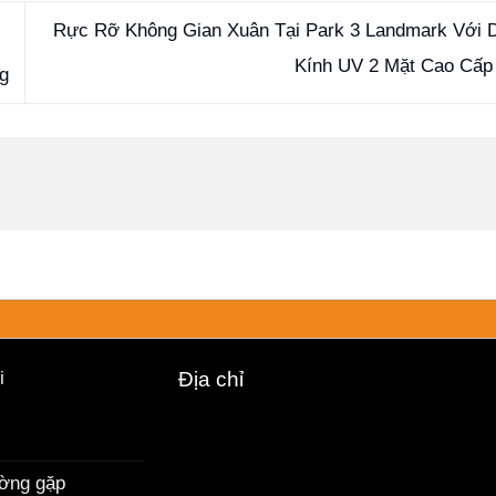
Rực Rỡ Không Gian Xuân Tại Park 3 Landmark Với 
Kính UV 2 Mặt Cao Cấ
g
i
Địa chỉ
ường gặp