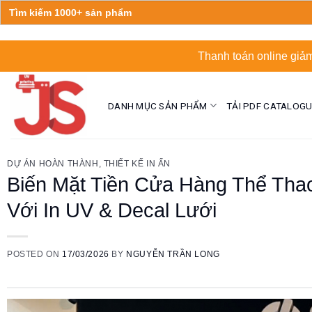
Search
for:
Skip
Thanh toán online giảm
to
content
DANH MỤC SẢN PHẨM
TẢI PDF CATALOG
DỰ ÁN HOÀN THÀNH
,
THIẾT KẾ IN ẤN
Biến Mặt Tiền Cửa Hàng Thể Tha
Với In UV & Decal Lưới
POSTED ON
17/03/2026
BY
NGUYỄN TRẦN LONG