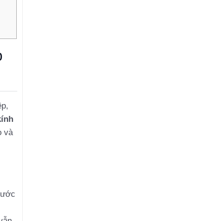
p
ệp,
kính
o và
rước
 vẫn