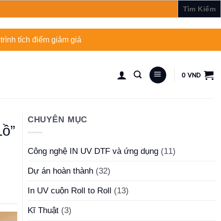
rình tích điểm giảm giá
0
VND
CHUYÊN MỤC
Lồ”
Công nghệ IN UV DTF và ứng dụng
(11)
Dự án hoàn thành
(32)
In UV cuộn Roll to Roll
(13)
Kĩ Thuật
(3)