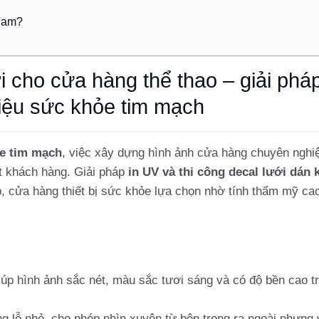
 Nam?
ới cho cửa hàng thể thao – giải phá
iệu sức khỏe tim mạch
ỏe tim mạch
, việc xây dựng hình ảnh cửa hàng chuyên nghi
út khách hàng. Giải pháp
in UV và thi công decal lưới dán 
 cửa hàng thiết bị sức khỏe lựa chọn nhờ tính thẩm mỹ ca
úp hình ảnh sắc nét, màu sắc tươi sáng và có độ bền cao t
ạng lỗ nhỏ, cho phép nhìn xuyên từ bên trong ra ngoài nhưng