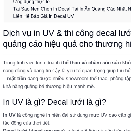
Ứng dụng thực tế
Tại Sao Nên Chọn In Decal Tại In Ấn Quảng Cáo Nhật
Liên Hệ Báo Giá In Decal UV
Dịch vụ in UV & thi công decal lư
quảng cáo hiệu quả cho thương h
Trong lĩnh vực kinh doanh
thể thao và chăm sóc sức kh
năng động và đáng tin cậy là yếu tố quan trọng giúp thu h
– mặt tiền
đang được nhiều showroom thể thao, phòng tập,
khả năng quảng bá thương hiệu mạnh mẽ.
In UV là gì? Decal lưới là gì?
In UV
là công nghệ in hiện đại sử dụng mực UV cao cấp gi
tác động của thời tiết.
Decal lưới (decal one way)
là loại vật liệu có cấu trúc d