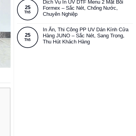
Dịch Vụ In UV DTF Menu 2 Mặt Bồi
25
Formex – Sắc Nét, Chống Nước,
Th5
Chuyên Nghiệp
In Ấn, Thi Công PP UV Dán Kính Cửa
25
Hàng JUNO – Sắc Nét, Sang Trọng,
Th5
Thu Hút Khách Hàng