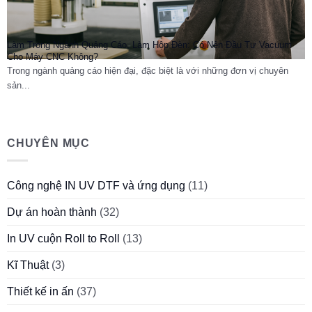
Làm Trong Ngành Quảng Cáo, Làm Hộp Đèn: Có Nên Đầu Tư Vacuum
Cho Máy CNC Không?
Trong ngành quảng cáo hiện đại, đặc biệt là với những đơn vị chuyên
sản...
CHUYÊN MỤC
Công nghệ IN UV DTF và ứng dụng
(11)
Dự án hoàn thành
(32)
In UV cuộn Roll to Roll
(13)
Kĩ Thuật
(3)
Thiết kế in ấn
(37)