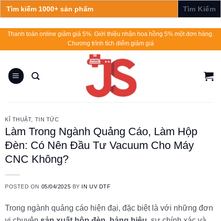
Search
for:
Skip
Thanh toán online giảm giá 5%. Giới thiệu nhận hoa hồng 5% một đơn hàng.
Chương trình tích điểm giảm giá
to
content
KĨ THUẬT
,
TIN TỨC
Làm Trong Ngành Quảng Cáo, Làm Hộp
Đèn: Có Nên Đầu Tư Vacuum Cho Máy
CNC Không?
POSTED ON
05/04/2025
BY
IN UV DTF
Trong ngành quảng cáo hiện đại, đặc biệt là với những đơn
vị chuyên
sản xuất hộp đèn, bảng hiệu
, sự chính xác và