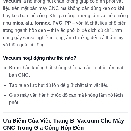
Vacuum
là hệ thống hút chân không giúp cố định phôi vật
liệu trên mặt bàn máy CNC mà không cần dùng kẹp cơ khí
hay ke chặn thủ công. Khi gia công những tấm vật liệu mỏng
như
mica, alu, formex, PVC, PP
– vốn là chất liệu phổ biến
trong ngành hộp đèn – thì việc phôi bị xê dịch dù chỉ 1mm
cũng gây sai số nghiêm trọng, ảnh hưởng đến cả thẩm mỹ
và hiệu quả thi công.
Vacuum hoạt động như thế nào?
Bơm chân không hút không khí qua các lỗ nhỏ trên mặt
bàn CNC.
Tạo ra áp lực hút đủ lớn để giữ chặt tấm vật liệu.
Giúp máy vận hành ở tốc độ cao mà không làm xô lệch
phôi.
Ưu Điểm Của Việc Trang Bị Vacuum Cho Máy
CNC Trong Gia Công Hộp Đèn