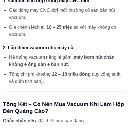
1. Vacuum tích hợp trong máy CNC mới:
Các dòng máy CNC đời mới thường có sẵn bàn hút
vacuum.
Giá chênh lệch từ
10 – 25 triệu
so với máy không có
vacuum.
2. Lắp thêm vacuum cho máy cũ:
Hệ thống vacuum riêng lẻ gồm:
máy bơm hút chân
không + ống dẫn + bàn hút
.
Tổng chi phí khoảng
12 – 18 triệu đồng
(tuỳ công suất
và diện tích bàn).
Tổng Kết – Có Nên Mua Vacuum Khi Làm Hộp
Đèn Quảng Cáo?
Chắc chắn nên
, đặc biệt nếu bạn đang: