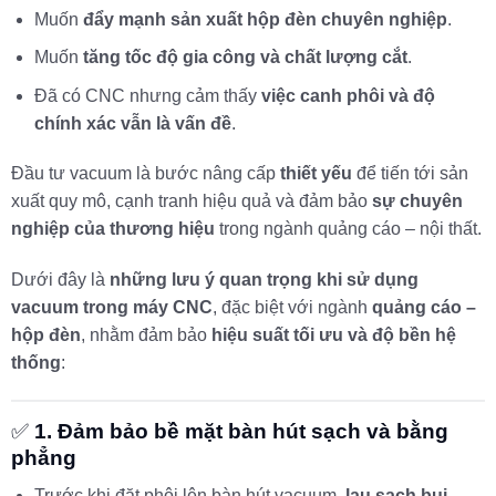
Muốn
đẩy mạnh sản xuất hộp đèn chuyên nghiệp
.
Muốn
tăng tốc độ gia công và chất lượng cắt
.
Đã có CNC nhưng cảm thấy
việc canh phôi và độ
chính xác vẫn là vấn đề
.
Đầu tư vacuum là bước nâng cấp
thiết yếu
để tiến tới sản
xuất quy mô, cạnh tranh hiệu quả và đảm bảo
sự chuyên
nghiệp của thương hiệu
trong ngành quảng cáo – nội thất.
Dưới đây là
những lưu ý quan trọng khi sử dụng
vacuum trong máy CNC
, đặc biệt với ngành
quảng cáo –
hộp đèn
, nhằm đảm bảo
hiệu suất tối ưu và độ bền hệ
thống
:
✅
1. Đảm bảo bề mặt bàn hút sạch và bằng
phẳng
Trước khi đặt phôi lên bàn hút vacuum,
lau sạch bụi,