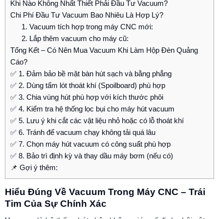
Khi Nào Không Nhất Thiết Phải Đầu Tư Vacuum?
Chi Phí Đầu Tư Vacuum Bao Nhiêu Là Hợp Lý?
1. Vacuum tích hợp trong máy CNC mới:
2. Lắp thêm vacuum cho máy cũ:
Tổng Kết – Có Nên Mua Vacuum Khi Làm Hộp Đèn Quảng
Cáo?
✅ 1. Đảm bảo bề mặt bàn hút sạch và bằng phẳng
✅ 2. Dùng tấm lót thoát khí (Spoilboard) phù hợp
✅ 3. Chia vùng hút phù hợp với kích thước phôi
✅ 4. Kiểm tra hệ thống lọc bụi cho máy hút vacuum
✅ 5. Lưu ý khi cắt các vật liệu nhỏ hoặc có lỗ thoát khí
✅ 6. Tránh để vacuum chạy không tải quá lâu
✅ 7. Chọn máy hút vacuum có công suất phù hợp
✅ 8. Bảo trì định kỳ và thay dầu máy bơm (nếu có)
📌 Gợi ý thêm:
Hiểu Đúng Về Vacuum Trong Máy CNC – Trái
Tim Của Sự Chính Xác