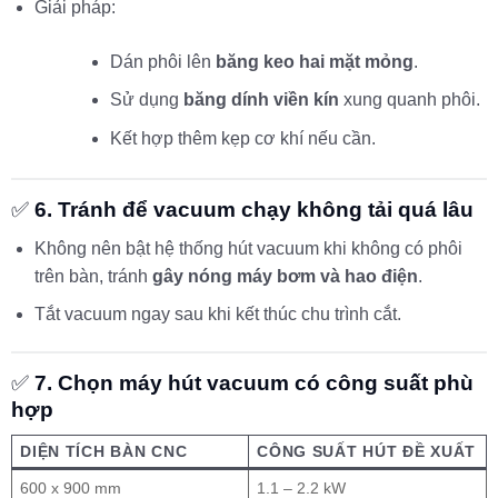
Giải pháp:
Dán phôi lên
băng keo hai mặt mỏng
.
Sử dụng
băng dính viền kín
xung quanh phôi.
Kết hợp thêm kẹp cơ khí nếu cần.
✅
6. Tránh để vacuum chạy không tải quá lâu
Không nên bật hệ thống hút vacuum khi không có phôi
trên bàn, tránh
gây nóng máy bơm và hao điện
.
Tắt vacuum ngay sau khi kết thúc chu trình cắt.
✅
7. Chọn máy hút vacuum có công suất phù
hợp
DIỆN TÍCH BÀN CNC
CÔNG SUẤT HÚT ĐỀ XUẤT
600 x 900 mm
1.1 – 2.2 kW