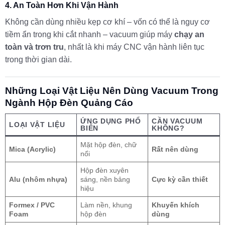
4. An Toàn Hơn Khi Vận Hành
Không cần dùng nhiều kẹp cơ khí – vốn có thể là nguy cơ
tiềm ẩn trong khi cắt nhanh – vacuum giúp máy
chạy an
toàn và trơn tru
, nhất là khi máy CNC vận hành liên tục
trong thời gian dài.
Những Loại Vật Liệu Nên Dùng Vacuum Trong
Ngành Hộp Đèn Quảng Cáo
ỨNG DỤNG PHỔ
CẦN VACUUM
LOẠI VẬT LIỆU
BIẾN
KHÔNG?
Mặt hộp đèn, chữ
Mica (Acrylic)
Rất nên dùng
nổi
Hộp đèn xuyên
Alu (nhôm nhựa)
sáng, nền bảng
Cực kỳ cần thiết
hiệu
Formex / PVC
Làm nền, khung
Khuyến khích
Foam
hộp đèn
dùng