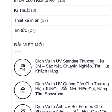
In UV cuộn Roll to Roll
(13)
Kĩ Thuật
(3)
Thiết kế in ấn
(37)
Tin tức
(27)
BÀI VIẾT MỚI
Dịch Vụ In UV Standee Thương Hiệu
25
3M – Sắc Nét, Chuyên Nghiệp, Thu Hút
Th5
Khách Hàng
Dịch Vụ In UV Quảng Cáo Cho Thương
25
Hiệu JUNO – Sắc Nét, Hiện Đại, Nâng
Th5
Tầm Showroom
Dịch Vụ In Ảnh UV Bồi Formex Cho
25
Showroom Adidas – Sắc Nét, Cao Cấp,