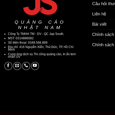
Câu hỏi th
Liên hệ
QUẢNG CÁO
Bài viết
NHẬT NAM
Công Ty TMHH TM - DV - QC Jap South.
Chính sách
MST: 0314886082
Số điện thoại: 0348.566.889
Chính sách 
Địa chỉ: 416 Nguyễn Xiển, Thủ Đức, TP. Hồ Chí
Minh
Cung ứng dịch vụ Thi công quảng cáo, In ấn tem
nhãn UV