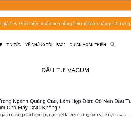
 giá 5%. Giới thiệu nhận hoa hồng 5% một đơn hàng. Chương t
UE
TIN TỨC
VỀ CHÚNG TÔI
FAQ?
DỰ ÁN HOÀN THIỆN
ĐẦU TƯ VACUM
Trong Ngành Quảng Cáo, Làm Hộp Đèn: Có Nên Đầu T
um Cho Máy CNC Không?
gành quảng cáo hiện đại, đặc biệt là với những đơn vị chuyên sản...