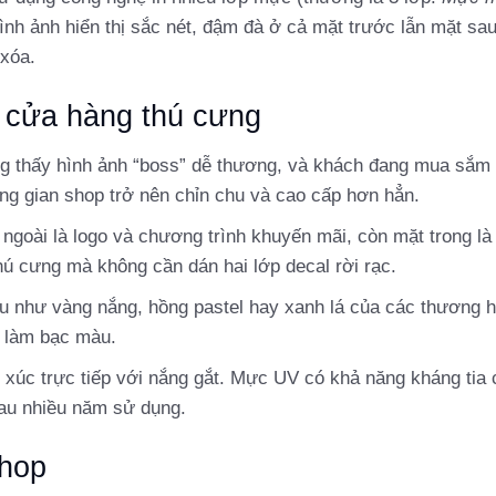
hình ảnh hiển thị sắc nét, đậm đà ở cả mặt trước lẫn mặt sau
 xóa.
o cửa hàng thú cưng
g thấy hình ảnh “boss” dễ thương, và khách đang mua sắm
ông gian shop trở nên chỉn chu và cao cấp hơn hẳn.
 ngoài là logo và chương trình khuyến mãi, còn mặt trong là 
 cưng mà không cần dán hai lớp decal rời rạc.
 như vàng nắng, hồng pastel hay xanh lá của các thương h
g làm bạc màu.
p xúc trực tiếp với nắng gắt. Mực UV có khả năng kháng tia
sau nhiều năm sử dụng.
Shop