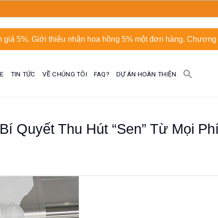
 giá 5%. Giới thiệu nhận hoa hồng 5% một đơn hàng. Chương t
UE
TIN TỨC
VỀ CHÚNG TÔI
FAQ?
DỰ ÁN HOÀN THIỆN
 Bí Quyết Thu Hút “Sen” Từ Mọi Ph