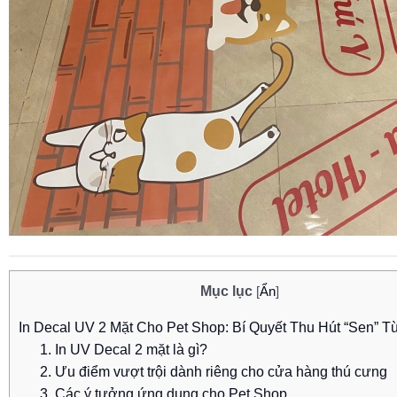
Mục lục
[
Ẩn
]
In Decal UV 2 Mặt Cho Pet Shop: Bí Quyết Thu Hút “Sen” T
1. In UV Decal 2 mặt là gì?
2. Ưu điểm vượt trội dành riêng cho cửa hàng thú cưng
3. Các ý tưởng ứng dụng cho Pet Shop