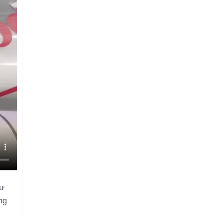
tư
ng