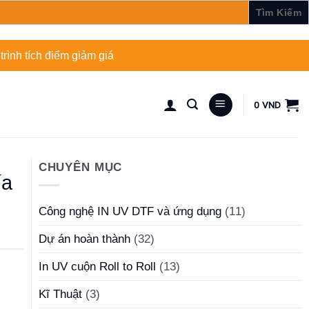
rình tích điểm giảm giá
0
VND
CHUYÊN MỤC
ía
Công nghệ IN UV DTF và ứng dụng
(11)
Dự án hoàn thành
(32)
In UV cuộn Roll to Roll
(13)
Kĩ Thuật
(3)