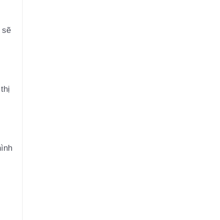
 sẽ
thị
hình