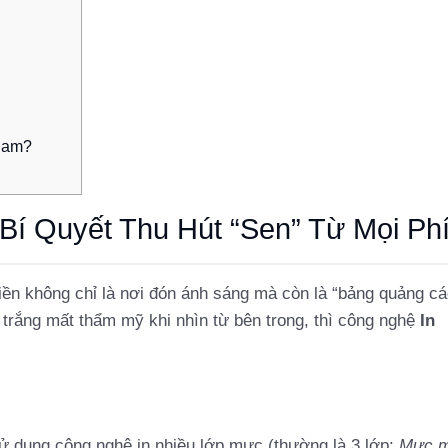
 Nam?
 Bí Quyết Thu Hút “Sen” Từ Mọi Ph
iền không chỉ là nơi đón ánh sáng mà còn là “bảng quảng cá
g trắng mất thẩm mỹ khi nhìn từ bên trong, thì công nghệ
In
, sử dụng công nghệ in nhiều lớp mực (thường là 3 lớp:
Mực 