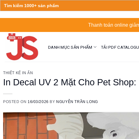
Search
for:
Skip
Thanh toán online giảm
to
content
DANH MỤC SẢN PHẨM
TẢI PDF CATALOG
THIẾT KẾ IN ẤN
In Decal UV 2 Mặt Cho Pet Shop:
POSTED ON
16/03/2026
BY
NGUYỄN TRẦN LONG