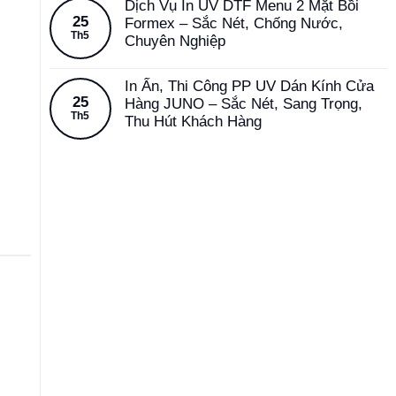
Dịch Vụ In UV DTF Menu 2 Mặt Bồi
25
Formex – Sắc Nét, Chống Nước,
Th5
Chuyên Nghiệp
In Ấn, Thi Công PP UV Dán Kính Cửa
25
Hàng JUNO – Sắc Nét, Sang Trọng,
Th5
Thu Hút Khách Hàng