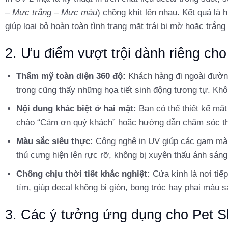
– Mực trắng – Mực màu
) chồng khít lên nhau. Kết quả là 
giúp loại bỏ hoàn toàn tình trạng mặt trái bị mờ hoặc trắng
2. Ưu điểm vượt trội dành riêng ch
Thẩm mỹ toàn diện 360 độ:
Khách hàng đi ngoài đườn
trong cũng thấy những họa tiết sinh động tương tự. Kh
Nội dung khác biệt ở hai mặt:
Bạn có thể thiết kế mặt
chào “Cảm ơn quý khách” hoặc hướng dẫn chăm sóc thú
Màu sắc siêu thực:
Công nghệ in UV giúp các gam màu
thú cưng hiện lên rực rỡ, không bị xuyên thấu ánh sán
Chống chịu thời tiết khắc nghiệt:
Cửa kính là nơi tiế
tím, giúp decal không bị giòn, bong tróc hay phai màu 
3. Các ý tưởng ứng dụng cho Pet 