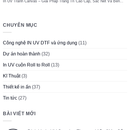
In UV Tranh Canvas – Giải Pháp Trang Trí Cao Cấp, Sắc Nét Và Bền...
CHUYÊN MỤC
Công nghệ IN UV DTF và ứng dụng
(11)
Dự án hoàn thành
(32)
In UV cuộn Roll to Roll
(13)
Kĩ Thuật
(3)
Thiết kế in ấn
(37)
Tin tức
(27)
BÀI VIẾT MỚI