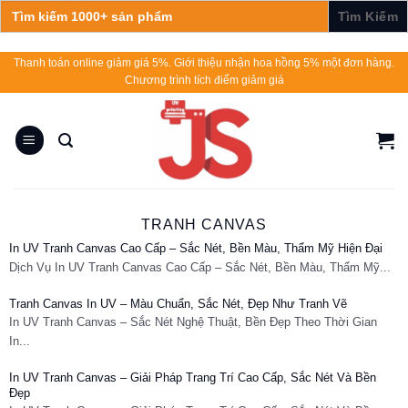
Search
for:
Skip
Thanh toán online giảm giá 5%. Giới thiệu nhận hoa hồng 5% một đơn hàng.
Chương trình tích điểm giảm giá
to
content
TRANH CANVAS
In UV Tranh Canvas Cao Cấp – Sắc Nét, Bền Màu, Thẩm Mỹ Hiện Đại
Dịch Vụ In UV Tranh Canvas Cao Cấp – Sắc Nét, Bền Màu, Thẩm Mỹ...
Tranh Canvas In UV – Màu Chuẩn, Sắc Nét, Đẹp Như Tranh Vẽ
In UV Tranh Canvas – Sắc Nét Nghệ Thuật, Bền Đẹp Theo Thời Gian
In...
In UV Tranh Canvas – Giải Pháp Trang Trí Cao Cấp, Sắc Nét Và Bền
Đẹp