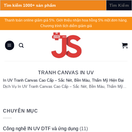
Search
for:
Skip
Thanh toán online giảm giá 5%. Giới thiệu nhận hoa hồng 5% một đơn hàng.
Chương trình tích điểm giảm giá
to
content
TRANH CANVAS IN UV
In UV Tranh Canvas Cao Cấp – Sắc Nét, Bền Màu, Thẩm Mỹ Hiện Đại
Dịch Vụ In UV Tranh Canvas Cao Cấp – Sắc Nét, Bền Màu, Thẩm Mỹ...
CHUYÊN MỤC
Công nghệ IN UV DTF và ứng dụng
(11)