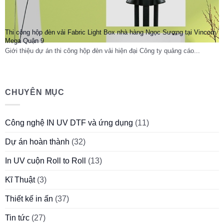
Thi công hộp đèn vải Fabric Light Box nhà hàng Ngọc Sương tại Vincom
Mega Quận 9
Giới thiệu dự án thi công hộp đèn vải hiện đại Công ty quảng cáo...
CHUYÊN MỤC
Công nghệ IN UV DTF và ứng dụng
(11)
Dự án hoàn thành
(32)
In UV cuộn Roll to Roll
(13)
Kĩ Thuật
(3)
Thiết kế in ấn
(37)
Tin tức
(27)