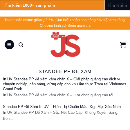
Search
for:
Skip
Thanh toán online giảm giá 5%. Giới thiệu nhận hoa hồng 5% một đơn hàng.
Chương trình tích điểm giảm giá
to
content
STANDEE PP ĐẾ XÁM
In UV Standee PP đế xám kèm chân X – Giải pháp quảng cáo dịch vụ
chuyên nghiệp, cản sáng, cứng cáp cho khu ẩm thực Trạm tại Vinhomes
Grand Park
In UV Standee PP đế xám kèm chân X – Lựa chọn quảng cáo tối...
Standee PP Đế Xám In UV – Hiển Thị Chuẩn Màu, Đẹp Mọi Góc Nhìn
In UV Standee PP Đế Xám – Sắc Nét Cao Cấp, Không Xuyên Sáng,
Bền...