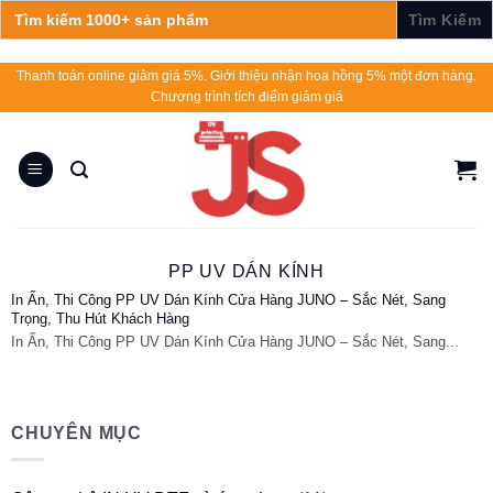
Search
for:
Skip
Thanh toán online giảm giá 5%. Giới thiệu nhận hoa hồng 5% một đơn hàng.
Chương trình tích điểm giảm giá
to
content
PP UV DÁN KÍNH
In Ấn, Thi Công PP UV Dán Kính Cửa Hàng JUNO – Sắc Nét, Sang
Trọng, Thu Hút Khách Hàng
In Ấn, Thi Công PP UV Dán Kính Cửa Hàng JUNO – Sắc Nét, Sang...
CHUYÊN MỤC