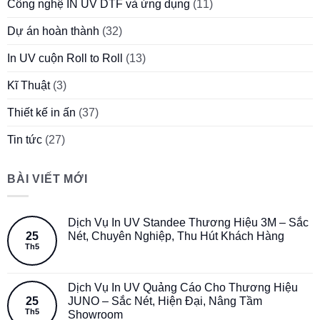
Công nghệ IN UV DTF và ứng dụng
(11)
Dự án hoàn thành
(32)
In UV cuộn Roll to Roll
(13)
Kĩ Thuật
(3)
Thiết kế in ấn
(37)
Tin tức
(27)
BÀI VIẾT MỚI
Dịch Vụ In UV Standee Thương Hiệu 3M – Sắc
25
Nét, Chuyên Nghiệp, Thu Hút Khách Hàng
Th5
Dịch Vụ In UV Quảng Cáo Cho Thương Hiệu
25
JUNO – Sắc Nét, Hiện Đại, Nâng Tầm
Th5
Showroom