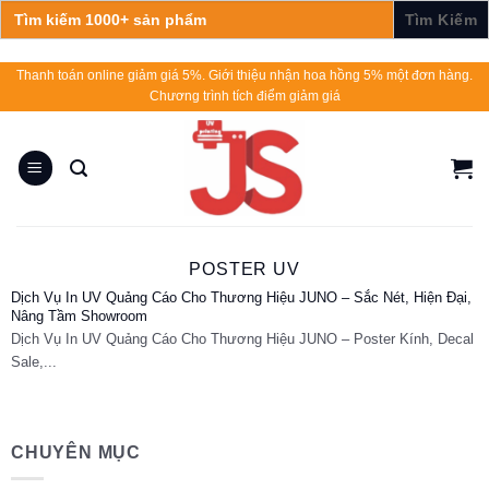
Search
for:
Skip
Thanh toán online giảm giá 5%. Giới thiệu nhận hoa hồng 5% một đơn hàng.
Chương trình tích điểm giảm giá
to
content
POSTER UV
Dịch Vụ In UV Quảng Cáo Cho Thương Hiệu JUNO – Sắc Nét, Hiện Đại,
Nâng Tầm Showroom
Dịch Vụ In UV Quảng Cáo Cho Thương Hiệu JUNO – Poster Kính, Decal
Sale,...
CHUYÊN MỤC