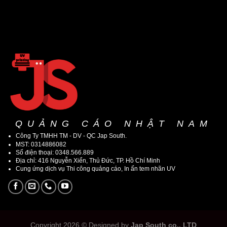
QUẢNG CÁO NHẬT NAM
Công Ty TMHH TM - DV - QC Jap South.
MST: 0314886082
Số điện thoại: 0348.566.889
Địa chỉ: 416 Nguyễn Xiển, Thủ Đức, TP. Hồ Chí Minh
Cung ứng dịch vụ Thi công quảng cáo, In ấn tem nhãn UV
Copyright 2026 © Designed by
Jap South co,. LTD