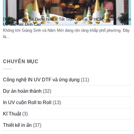
Dịch Vụ Trang Trí Decal Noel & Tết Trọn Gói Tại TP.HCM – Công Nghệ In
UV Sắc Nét Đỉnh Cao
Không khí Giáng Sinh và Năm Mới đang rộn ràng khắp phố phường. Đây
là...
CHUYÊN MỤC
Công nghệ IN UV DTF và ứng dụng
(11)
Dự án hoàn thành
(32)
In UV cuộn Roll to Roll
(13)
Kĩ Thuật
(3)
Thiết kế in ấn
(37)