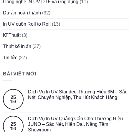
Công nghệ IN UV DTF và ứng dụng
(11)
Dự án hoàn thành
(32)
In UV cuộn Roll to Roll
(13)
Kĩ Thuật
(3)
Thiết kế in ấn
(37)
Tin tức
(27)
BÀI VIẾT MỚI
Dịch Vụ In UV Standee Thương Hiệu 3M – Sắc
25
Nét, Chuyên Nghiệp, Thu Hút Khách Hàng
Th5
Dịch Vụ In UV Quảng Cáo Cho Thương Hiệu
25
JUNO – Sắc Nét, Hiện Đại, Nâng Tầm
Th5
Showroom