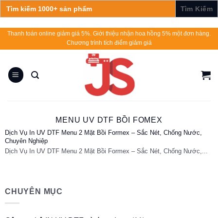
Search
for:
Skip
Thanh toán online giảm giá 5%. Giới thiệu nhận hoa hồng 5% một đơn hàng.
Chương trình tích điểm giảm giá
to
content
MENU UV DTF BỒI FOMEX
Dịch Vụ In UV DTF Menu 2 Mặt Bồi Formex – Sắc Nét, Chống Nước,
Chuyên Nghiệp
Dịch Vụ In UV DTF Menu 2 Mặt Bồi Formex – Sắc Nét, Chống Nước,...
CHUYÊN MỤC