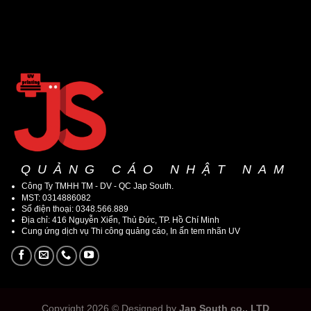
QUẢNG CÁO NHẬT NAM
Công Ty TMHH TM - DV - QC Jap South.
MST: 0314886082
Số điện thoại: 0348.566.889
Địa chỉ: 416 Nguyễn Xiển, Thủ Đức, TP. Hồ Chí Minh
Cung ứng dịch vụ Thi công quảng cáo, In ấn tem nhãn UV
Copyright 2026 © Designed by
Jap South co,. LTD