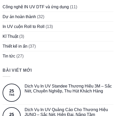
Công nghệ IN UV DTF và ứng dụng
(11)
Dự án hoàn thành
(32)
In UV cuộn Roll to Roll
(13)
Kĩ Thuật
(3)
Thiết kế in ấn
(37)
Tin tức
(27)
BÀI VIẾT MỚI
Dịch Vụ In UV Standee Thương Hiệu 3M – Sắc
25
Nét, Chuyên Nghiệp, Thu Hút Khách Hàng
Th5
Dịch Vụ In UV Quảng Cáo Cho Thương Hiệu
25
JUNO – Sắc Nét, Hiện Đại, Nâng Tầm