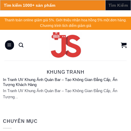
Search
for:
Skip
Thanh toán online giảm giá 5%. Giới thiệu nhận hoa hồng 5% một đơn hàng.
Chương trình tích điểm giảm giá
to
content
KHUNG TRANH
In Tranh UV Khung Ảnh Quán Bar – Tạo Không Gian Đẳng Cấp, Ấn
Tượng Khách Hàng
In Tranh UV Khung Ảnh Quán Bar – Tạo Không Gian Đẳng Cấp, Ấn
Tượng...
CHUYÊN MỤC