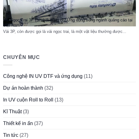
Vải Ngọc Trai 3P (3P珍珠布) là gì? Ứng dụng trong ngành quảng cáo tại
Việt Nam
Vải 3P, còn được gọi là vải ngọc trai, là một vật liệu thường được...
CHUYÊN MỤC
Công nghệ IN UV DTF và ứng dụng
(11)
Dự án hoàn thành
(32)
In UV cuộn Roll to Roll
(13)
Kĩ Thuật
(3)
Thiết kế in ấn
(37)
Tin tức
(27)