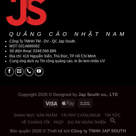
QUẢNG CÁO NHẬT NAM
Công Ty TMHH TM - DV - QC Jap South.
MST: 0314886082
Số điện thoại: 0348.566.889
Địa chỉ: 416 Nguyễn Xiển, Thủ Đức, TP. Hồ Chí Minh
Cung ứng dịch vụ Thi công quảng cáo, In ấn tem nhãn UV
Copyright 2026 © Designed by
Jap South co,. LTD
DANH MỤC SẢN PHẨM
TẢI PDF CATALOGUE
TIN TỨC
VỀ CHÚNG TÔI
FAQ?
DỰ ÁN HOÀN THIỆN
Bản quyền 2026 © Thiết kế bởi
Công ty TNHH JAP SOUTH