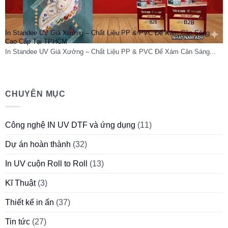
In Standee UV Giá Xưởng – Chất Liệu PP & PVC Đế Xám Cản Sáng
Cao Cấp Tại TPHCM
In Standee UV Giá Xưởng – Chất Liệu PP & PVC Đế Xám Cản Sáng...
CHUYÊN MỤC
Công nghệ IN UV DTF và ứng dụng
(11)
Dự án hoàn thành
(32)
In UV cuộn Roll to Roll
(13)
Kĩ Thuật
(3)
Thiết kế in ấn
(37)
Tin tức
(27)