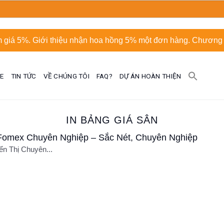
 giá 5%. Giới thiệu nhận hoa hồng 5% một đơn hàng. Chương t
UE
TIN TỨC
VỀ CHÚNG TÔI
FAQ?
DỰ ÁN HOÀN THIỆN
IN BẢNG GIÁ SÂN
i Fomex Chuyên Nghiệp – Sắc Nét, Chuyên Nghiệp
ển Thị Chuyên...