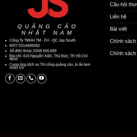
Câu hỏi th
Liên hệ
QUẢNG CÁO
Bài viết
NHẬT NAM
Công Ty TMHH TM - DV - QC Jap South.
Chính sách
MST: 0314886082
Số điện thoại: 0348.566.889
Chính sách 
Địa chỉ: 416 Nguyễn Xiển, Thủ Đức, TP. Hồ Chí
Minh
Cung ứng dịch vụ Thi công quảng cáo, In ấn tem
nhãn UV