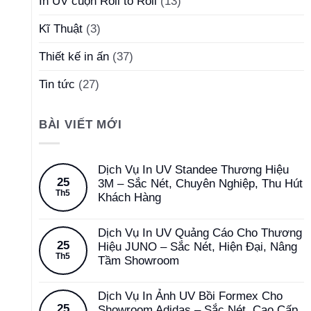
In UV cuộn Roll to Roll
(13)
Kĩ Thuật
(3)
Thiết kế in ấn
(37)
Tin tức
(27)
BÀI VIẾT MỚI
Dịch Vụ In UV Standee Thương Hiệu
25
3M – Sắc Nét, Chuyên Nghiệp, Thu Hút
Th5
Khách Hàng
Dịch Vụ In UV Quảng Cáo Cho Thương
25
Hiệu JUNO – Sắc Nét, Hiện Đại, Nâng
Th5
Tầm Showroom
Dịch Vụ In Ảnh UV Bồi Formex Cho
25
Showroom Adidas – Sắc Nét, Cao Cấp,