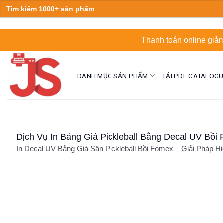
Search
for:
Skip
Thanh toán online giảm
to
content
DANH MỤC SẢN PHẨM
TẢI PDF CATALOG
Dịch Vụ In Bảng Giá Pickleball Bằng Decal UV Bồ
In Decal UV Bảng Giá Sân Pickleball Bồi Fomex – Giải Pháp Hi