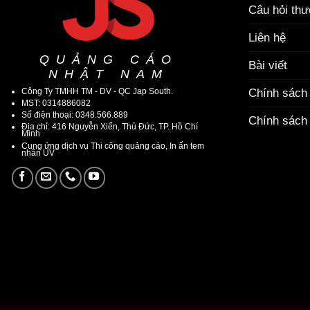
Câu hỏi th
Liên hệ
QUẢNG CÁO
Bài viết
NHẬT NAM
Công Ty TMHH TM - DV - QC Jap South.
Chính sách
MST: 0314886082
Số điện thoại: 0348.566.889
Chính sách 
Địa chỉ: 416 Nguyễn Xiển, Thủ Đức, TP. Hồ Chí
Minh
Cung ứng dịch vụ Thi công quảng cáo, In ấn tem
nhãn UV