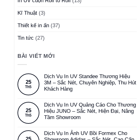
In UV cuộn Roll to Roll
(13)
Kĩ Thuật
(3)
Thiết kế in ấn
(37)
Tin tức
(27)
BÀI VIẾT MỚI
Dịch Vụ In UV Standee Thương Hiệu
25
3M – Sắc Nét, Chuyên Nghiệp, Thu Hút
Th5
Khách Hàng
Dịch Vụ In UV Quảng Cáo Cho Thương
25
Hiệu JUNO – Sắc Nét, Hiện Đại, Nâng
Th5
Tầm Showroom
Dịch Vụ In Ảnh UV Bồi Formex Cho
25
Showroom Adidas – Sắc Nét, Cao Cấp,