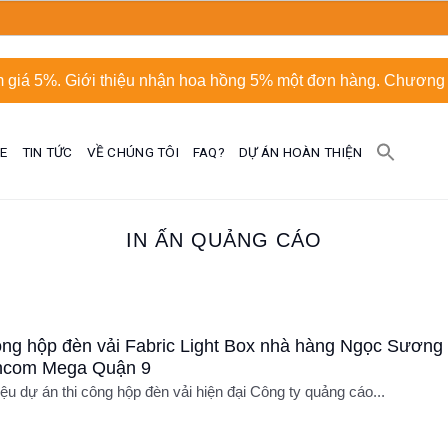
 giá 5%. Giới thiệu nhận hoa hồng 5% một đơn hàng. Chương t
UE
TIN TỨC
VỀ CHÚNG TÔI
FAQ?
DỰ ÁN HOÀN THIỆN
IN ẤN QUẢNG CÁO
ông hộp đèn vải Fabric Light Box nhà hàng Ngọc Sương
incom Mega Quận 9
iệu dự án thi công hộp đèn vải hiện đại Công ty quảng cáo...