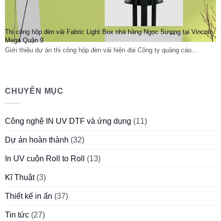
Thi công hộp đèn vải Fabric Light Box nhà hàng Ngọc Sương tại Vincom
Mega Quận 9
Giới thiệu dự án thi công hộp đèn vải hiện đại Công ty quảng cáo...
CHUYÊN MỤC
Công nghệ IN UV DTF và ứng dụng
(11)
Dự án hoàn thành
(32)
In UV cuộn Roll to Roll
(13)
Kĩ Thuật
(3)
Thiết kế in ấn
(37)
Tin tức
(27)