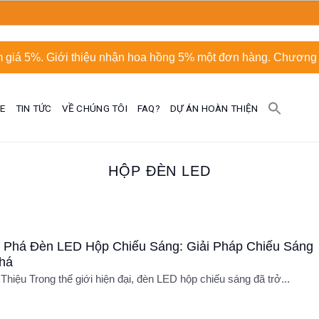
 giá 5%. Giới thiệu nhận hoa hồng 5% một đơn hàng. Chương t
UE
TIN TỨC
VỀ CHÚNG TÔI
FAQ?
DỰ ÁN HOÀN THIỆN
HỘP ĐÈN LED
Phá Đèn LED Hộp Chiếu Sáng: Giải Pháp Chiếu Sáng
há
 Thiệu Trong thế giới hiện đại, đèn LED hộp chiếu sáng đã trở...