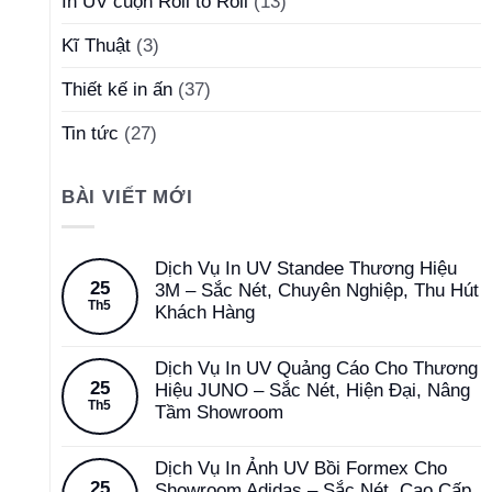
In UV cuộn Roll to Roll
(13)
Kĩ Thuật
(3)
Thiết kế in ấn
(37)
Tin tức
(27)
BÀI VIẾT MỚI
Dịch Vụ In UV Standee Thương Hiệu
25
3M – Sắc Nét, Chuyên Nghiệp, Thu Hút
Th5
Khách Hàng
Dịch Vụ In UV Quảng Cáo Cho Thương
25
Hiệu JUNO – Sắc Nét, Hiện Đại, Nâng
Th5
Tầm Showroom
Dịch Vụ In Ảnh UV Bồi Formex Cho
25
Showroom Adidas – Sắc Nét, Cao Cấp,