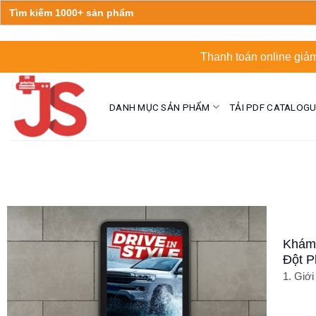
Search
for:
Skip
Thanh toán online giảm
to
content
DANH MỤC SẢN PHẨM
TẢI PDF CATALOG
Khám 
Đột P
1. Giới