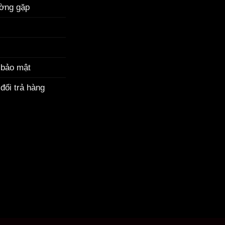
ường gặp
 bảo mật
đổi trả hàng