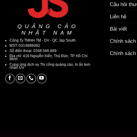
Câu hỏi th
Liên hệ
QUẢNG CÁO
Bài viết
NHẬT NAM
Công Ty TMHH TM - DV - QC Jap South.
Chính sách
MST: 0314886082
Số điện thoại: 0348.566.889
Chính sách 
Địa chỉ: 416 Nguyễn Xiển, Thủ Đức, TP. Hồ Chí
Minh
Cung ứng dịch vụ Thi công quảng cáo, In ấn tem
nhãn UV