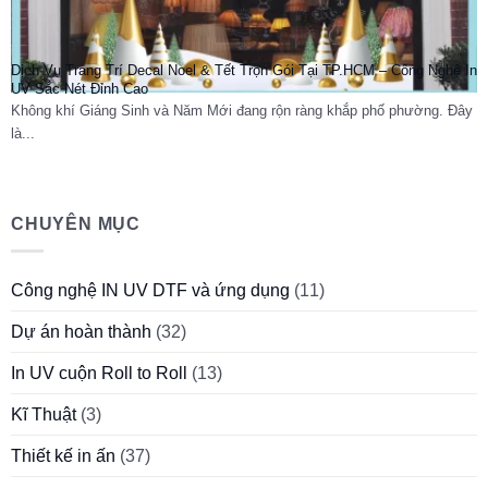
Dịch Vụ Trang Trí Decal Noel & Tết Trọn Gói Tại TP.HCM – Công Nghệ In
UV Sắc Nét Đỉnh Cao
Không khí Giáng Sinh và Năm Mới đang rộn ràng khắp phố phường. Đây
là...
CHUYÊN MỤC
Công nghệ IN UV DTF và ứng dụng
(11)
Dự án hoàn thành
(32)
In UV cuộn Roll to Roll
(13)
Kĩ Thuật
(3)
Thiết kế in ấn
(37)