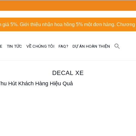
 giá 5%. Giới thiệu nhận hoa hồng 5% một đơn hàng. Chương t
UE
TIN TỨC
VỀ CHÚNG TÔI
FAQ?
DỰ ÁN HOÀN THIỆN
DECAL XE
Thu Hút Khách Hàng Hiệu Quả
.