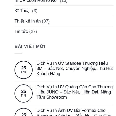
In UV cuộn Roll to Roll
(13)
Kĩ Thuật
(3)
Thiết kế in ấn
(37)
Tin tức
(27)
BÀI VIẾT MỚI
Dịch Vụ In UV Standee Thương Hiệu
25
3M – Sắc Nét, Chuyên Nghiệp, Thu Hút
Th5
Khách Hàng
Dịch Vụ In UV Quảng Cáo Cho Thương
25
Hiệu JUNO – Sắc Nét, Hiện Đại, Nâng
Th5
Tầm Showroom
Dịch Vụ In Ảnh UV Bồi Formex Cho
25
Showroom Adidas – Sắc Nét, Cao Cấp,