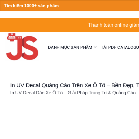
Search
for:
Skip
Thanh toán online giảm
to
content
DANH MỤC SẢN PHẨM
TẢI PDF CATALOG
In UV Decal Quảng Cáo Trên Xe Ô Tô – Bền Đẹp, 
In UV Decal Dán Xe Ô Tô – Giải Pháp Trang Trí & Quảng Cáo..