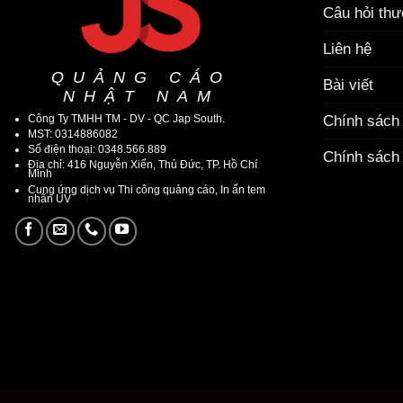
Câu hỏi th
Liên hệ
QUẢNG CÁO
Bài viết
NHẬT NAM
Công Ty TMHH TM - DV - QC Jap South.
Chính sách
MST: 0314886082
Số điện thoại: 0348.566.889
Chính sách 
Địa chỉ: 416 Nguyễn Xiển, Thủ Đức, TP. Hồ Chí
Minh
Cung ứng dịch vụ Thi công quảng cáo, In ấn tem
nhãn UV