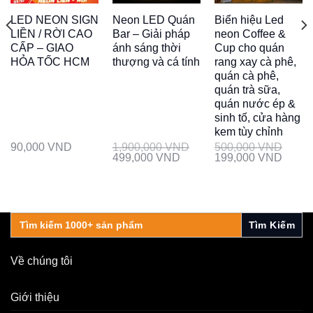
LED NEON SIGN
Neon LED Quán
Biển hiệu Led
LIỀN / RỜI CAO
Bar – Giải pháp
neon Coffee &
CẤP – GIAO
ánh sáng thời
Cup cho quán
HỎA TỐC HCM
thượng và cá tính
rang xay cà phê,
quán cà phê,
quán trà sữa,
quán nước ép &
sinh tố, cửa hàng
kem tùy chỉnh
90,000
VND
1,900,000
VND
500,000
VND
499,000
VND
199,000
VND
Search
for:
Về chúng tôi
Giới thiệu