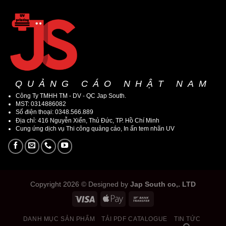
QUẢNG CÁO NHẬT NAM
Công Ty TMHH TM - DV - QC Jap South.
MST: 0314886082
Số điện thoại: 0348.566.889
Địa chỉ: 416 Nguyễn Xiển, Thủ Đức, TP. Hồ Chí Minh
Cung ứng dịch vụ Thi công quảng cáo, In ấn tem nhãn UV
Copyright 2026 © Designed by
Jap South co,. LTD
DANH MỤC SẢN PHẨM
TẢI PDF CATALOGUE
TIN TỨC