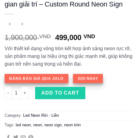
gian giải trí – Custom Round Neon Sign
1,900,000
VND
499,000
VND
Với thiết kế dạng vòng tròn kết hợp ánh sáng neon rực rỡ,
sản phẩm mang lại hiệu ứng thị giác mạnh mẽ, giúp không
gian trở nên sang trọng và hiện đại.
BẢNG BÁO GIÁ QUA ZALO
GỌI NGAY
Neon tròn trang trí đẳng cấp cho không gian giải trí - Custom
ADD TO CART
Category:
Led Neon Rời - Liền
Tags:
led neon
,
neon
,
neon sign
,
neon tròn