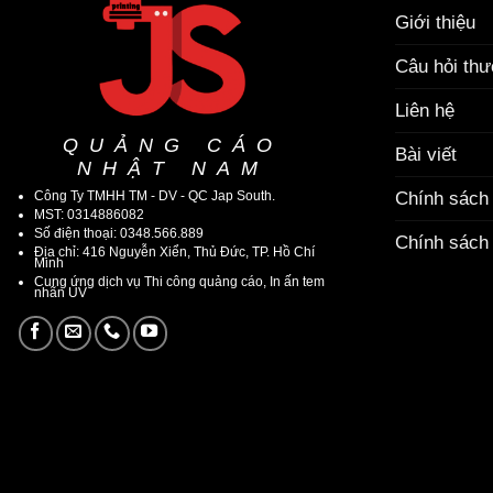
Giới thiệu
Câu hỏi th
Liên hệ
QUẢNG CÁO
Bài viết
NHẬT NAM
Công Ty TMHH TM - DV - QC Jap South.
Chính sách
MST: 0314886082
Số điện thoại: 0348.566.889
Chính sách 
Địa chỉ: 416 Nguyễn Xiển, Thủ Đức, TP. Hồ Chí
Minh
Cung ứng dịch vụ Thi công quảng cáo, In ấn tem
nhãn UV