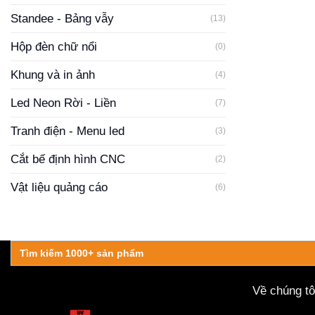
Standee - Bảng vẫy
(13)
Hộp đèn chữ nổi
(0)
Khung và in ảnh
(4)
Led Neon Rời - Liền
(7)
Tranh điện - Menu led
(3)
Cắt bế định hình CNC
(2)
Vật liệu quảng cáo
(6)
Search
for:
Về chúng tô