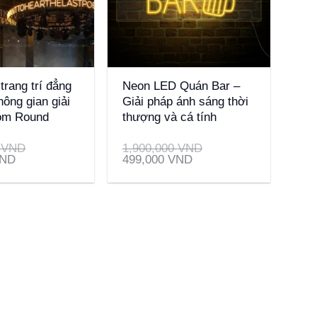
+
trang trí đẳng
Neon LED Quán Bar –
ông gian giải
Giải pháp ánh sáng thời
tom Round
thượng và cá tính
n
0
VND
1,900,000
VND
ND
499,000
VND