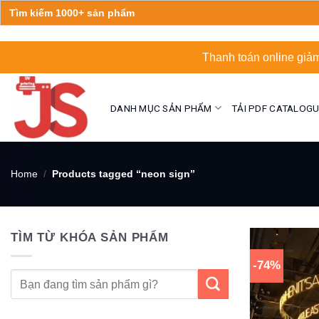
Search
for:
Skip
Thanh toán online giảm
to
content
DANH MỤC SẢN PHẨM
TẢI PDF CATALOG
Home
/
Products tagged “neon sign”
TÌM TỪ KHÓA SẢN PHẨM
-74%
Search
for: