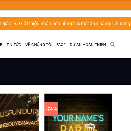
 giá 5%. Giới thiệu nhận hoa hồng 5% một đơn hàng. Chương t
UE
TIN TỨC
VỀ CHÚNG TÔI
FAQ?
DỰ ÁN HOÀN THIỆN
-74%