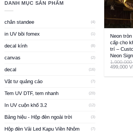
DANH MỤC SẢN PHẨM
chân standee
(4)
+
in UV bồi fomex
(1)
Neon tròn 
cấp cho kh
decal kính
(8)
trí – Cus
Neon Sig
canvas
(2)
1,900,00
499,000
V
decal
(16)
Vật tư quảng cáo
(7)
Tem UV DTF, tem nhanh
(20)
In UV cuộn khổ 3.2
(12)
Bảng hiệu - Hộp đèn ngoài trời
(3)
Hộp đèn Vải Led Kapu Viền Nhôm
(7)