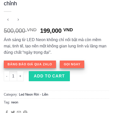
chỉnh
500,000
VND
199,000
VND
Ánh sáng từ LED Neon không chỉ nổi bật mà còn mềm
mại, tinh tế, tạo nên một không gian lung linh và lãng mạn
đúng chất “ngày trọng đại”.
BẢNG BÁO GIÁ QUA ZALO
GỌI NGAY
Thiết kế bảng hiệu Led neon đám cưới tùy chỉnh quantity
ADD TO CART
Category:
Led Neon Rời - Liền
Tag:
neon