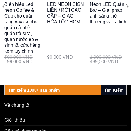
Biển hiệu Led
LED NEON SIGN
Neon LED Quán
neon Coffee &
LIỀN / RỜI CAO
Bar – Giải pháp
Cup cho quán
CẤP – GIAO
ánh sáng thời
rang xay cà phê,
HỎA TỐC HCM
thượng và cá tính
quán cà phê,
quán trà sữa,
quán nước ép &
sinh tố, cửa hàng
kem tùy chỉnh
500,000
VND
90,000
VND
1,900,000
VND
199,000
VND
499,000
VND
Search
for:
Về chúng tôi
Giới thiệu