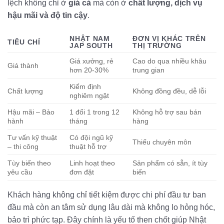
lệch không chỉ ở
giá cả
mà còn ở
chất lượng, dịch vụ
hậu mãi và độ tin cậy
.
NHẬT NAM
ĐƠN VỊ KHÁC TRÊN
TIÊU CHÍ
JAP SOUTH
THỊ TRƯỜNG
Giá xưởng, rẻ
Cao do qua nhiều khâu
Giá thành
hơn 20-30%
trung gian
Kiểm định
Chất lượng
Không đồng đều, dễ lỗi
nghiêm ngặt
Hậu mãi – Bảo
1 đổi 1 trong 12
Không hỗ trợ sau bán
hành
tháng
hàng
Tư vấn kỹ thuật
Có đội ngũ kỹ
Thiếu chuyên môn
– thi công
thuật hỗ trợ
Tùy biến theo
Linh hoạt theo
Sản phẩm có sẵn, ít tùy
yêu cầu
đơn đặt
biến
Khách hàng không chỉ tiết kiệm được chi phí đầu tư ban
đầu mà còn an tâm sử dụng lâu dài mà không lo hỏng hóc,
bảo trì phức tạp. Đây chính là yếu tố then chốt giúp Nhật