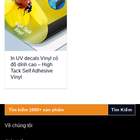
In UV decals Vinyl có
độ dính cao – High
Tack Self Adhesive
Vinyl
Search
for:
Về chúng tôi