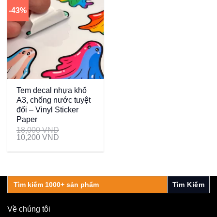
-43%
Tem decal nhựa khổ
A3, chống nước tuyệt
đối – Vinyl Sticker
Paper
18,000
VND
10,200
VND
Search
for:
Về chúng tôi