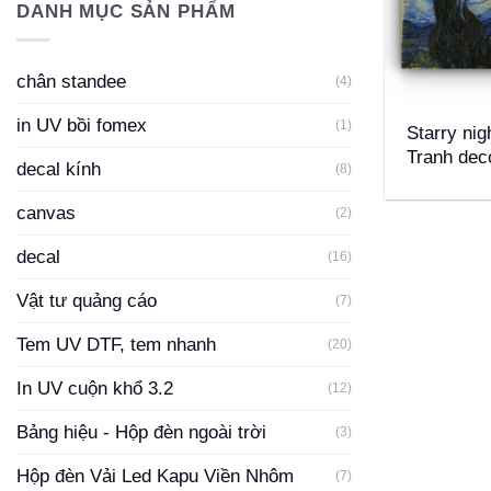
DANH MỤC SẢN PHẨM
chân standee
(4)
+
in UV bồi fomex
(1)
Starry ni
Tranh dec
decal kính
(8)
canvas
(2)
decal
(16)
Vật tư quảng cáo
(7)
Tem UV DTF, tem nhanh
(20)
In UV cuộn khổ 3.2
(12)
Bảng hiệu - Hộp đèn ngoài trời
(3)
Hộp đèn Vải Led Kapu Viền Nhôm
(7)