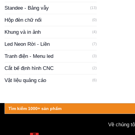
Standee - Bảng vẫy
(13)
Hộp đèn chữ nổi
(0)
Khung và in ảnh
(4)
Led Neon Rời - Liền
(7)
Tranh điện - Menu led
(3)
Cắt bế định hình CNC
(2)
Vật liệu quảng cáo
(6)
Search
for:
Về chúng tô