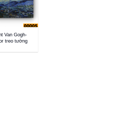
ght Van Gogh-
or treo tường