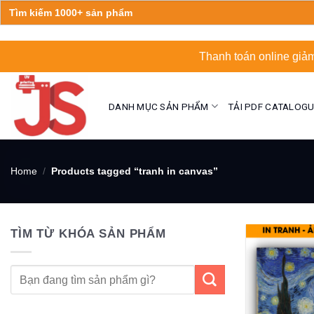
Search
for:
Skip
Thanh toán online giảm
to
content
DANH MỤC SẢN PHẨM
TẢI PDF CATALOG
Home
/
Products tagged “tranh in canvas”
TÌM TỪ KHÓA SẢN PHẨM
Search
for: