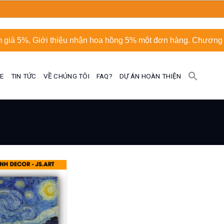
 giá 5%. Giới thiệu nhận hoa hồng 5% một đơn hàng. Chương t
UE
TIN TỨC
VỀ CHÚNG TÔI
FAQ?
DỰ ÁN HOÀN THIỆN