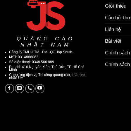
Giới thiệu
Câu hỏi th
Liên hệ
QUẢNG CÁO
Bài viết
NHẬT NAM
Công Ty TMHH TM - DV - QC Jap South.
Chính sách
MST: 0314886082
Số điện thoại: 0348.566.889
Chính sách 
Địa chỉ: 416 Nguyễn Xiển, Thủ Đức, TP. Hồ Chí
Minh
Cung ứng dịch vụ Thi công quảng cáo, In ấn tem
nhãn UV