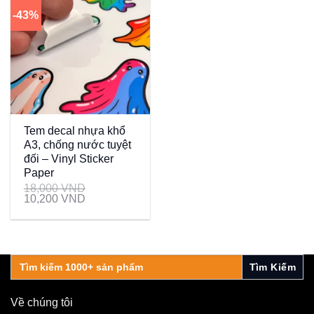
-43%
Tem decal nhựa khổ
A3, chống nước tuyệt
đối – Vinyl Sticker
Paper
18,000
VND
10,200
VND
Search
for:
Về chúng tôi