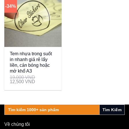
-34%
Tem nhựa trong suốt
in nhanh giá rẻ lấy
liền, cán bóng hoặc
mờ khổ A3
19,000
VND
12,500
VND
Search
for:
Về chúng tôi