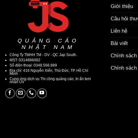
Giới thiệu
Câu hỏi th
Liên hệ
QUẢNG CÁO
Bài viết
NHẬT NAM
Công Ty TMHH TM - DV - QC Jap South.
Chính sách
MST: 0314886082
Số điện thoại: 0348.566.889
Chính sách 
Địa chỉ: 416 Nguyễn Xiển, Thủ Đức, TP. Hồ Chí
Minh
Cung ứng dịch vụ Thi công quảng cáo, In ấn tem
nhãn UV