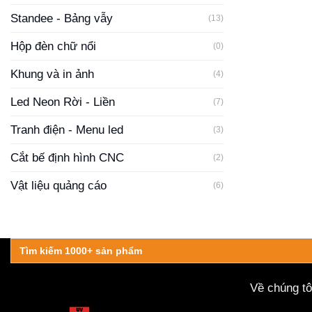
Standee - Bảng vẫy
(13)
Hộp đèn chữ nổi
(0)
Khung và in ảnh
(4)
Led Neon Rời - Liền
(7)
Tranh điện - Menu led
(3)
Cắt bế định hình CNC
(2)
Vật liệu quảng cáo
(6)
Search
for:
Về chúng tô