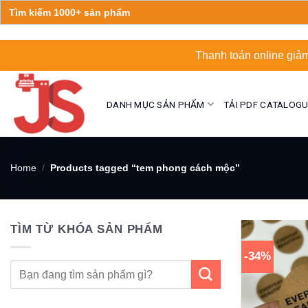
Search
for:
Skip
Thanh toán online giảm
to
content
DANH MỤC SẢN PHẨM
TẢI PDF CATALOG
Home
/
Products tagged “tem phong cách mộc”
TÌM TỪ KHÓA SẢN PHẨM
-34%
Search
for: