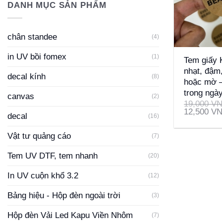
DANH MỤC SẢN PHẨM
chân standee
(4)
+
in UV bồi fomex
(1)
Tem giấy 
nhạt, đậm
decal kính
(8)
hoặc mờ –
trong ngà
canvas
(2)
19,000
V
12,500
V
decal
(16)
Vật tư quảng cáo
(7)
Tem UV DTF, tem nhanh
(20)
In UV cuộn khổ 3.2
(12)
Bảng hiệu - Hộp đèn ngoài trời
(3)
Hộp đèn Vải Led Kapu Viền Nhôm
(7)