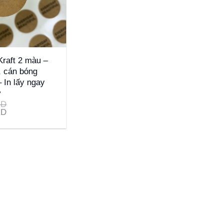
Kraft 2 màu –
, cán bóng
 In lấy ngay
y
ND
ND