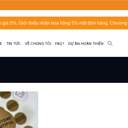
 giá 5%. Giới thiệu nhận hoa hồng 5% một đơn hàng. Chương t
UE
TIN TỨC
VỀ CHÚNG TÔI
FAQ?
DỰ ÁN HOÀN THIỆN