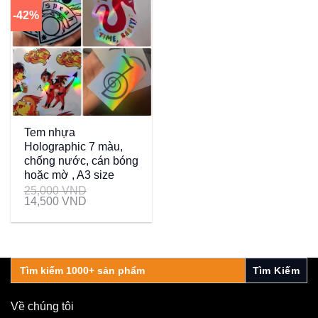
-42%
Tem nhựa
Holographic 7 màu,
chống nước, cán bóng
hoặc mờ , A3 size
25,000
VND
14,500
VND
Search
for:
Về chúng tôi