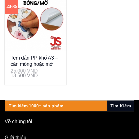
-46%
Tem dán PP khổ A3 –
cán móng hoặc mờ
25,000
VND
13,500
VND
Search
for:
Về chúng tôi
Giới thiệu