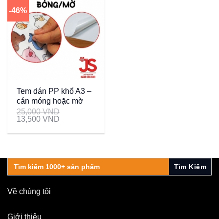
-46%
Tem dán PP khổ A3 –
cán móng hoặc mờ
25,000
VND
13,500
VND
Search
for:
Về chúng tôi
Giới thiệu