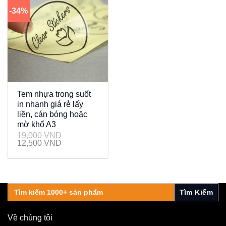
-34%
Tem nhựa trong suốt
in nhanh giá rẻ lấy
liền, cán bóng hoặc
mờ khổ A3
19,000
VND
12,500
VND
Search
for:
Về chúng tôi