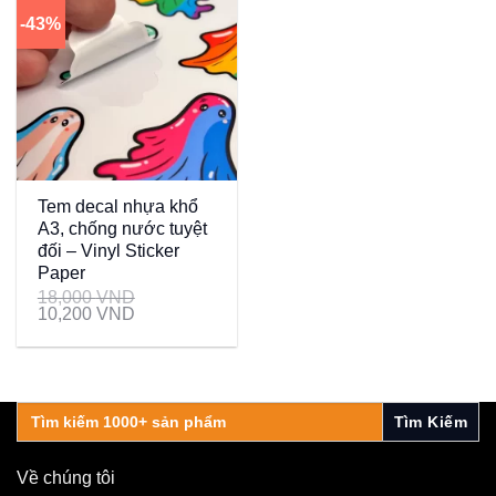
-43%
Tem decal nhựa khổ
A3, chống nước tuyệt
đối – Vinyl Sticker
Paper
18,000
VND
10,200
VND
Search
for:
Về chúng tôi