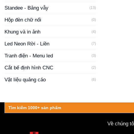
Standee - Bảng vẫy
(13)
Hộp đèn chữ nổi
(0)
Khung và in ảnh
(4)
Led Neon Rời - Liền
(7)
Tranh điện - Menu led
(3)
Cắt bế định hình CNC
(2)
Vật liệu quảng cáo
(6)
Search
for:
Về chúng tô