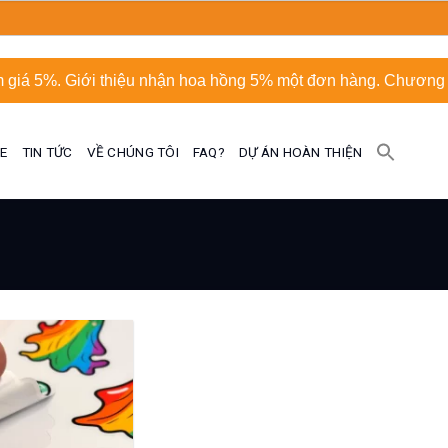
 giá 5%. Giới thiệu nhận hoa hồng 5% một đơn hàng. Chương t
UE
TIN TỨC
VỀ CHÚNG TÔI
FAQ?
DỰ ÁN HOÀN THIỆN