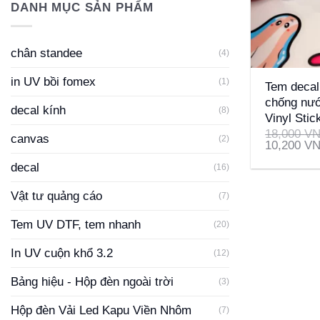
DANH MỤC SẢN PHẨM
chân standee
(4)
+
in UV bồi fomex
(1)
Tem decal
chống nướ
decal kính
(8)
Vinyl Stic
18,000
V
canvas
(2)
10,200
V
decal
(16)
Vật tư quảng cáo
(7)
Tem UV DTF, tem nhanh
(20)
In UV cuộn khổ 3.2
(12)
Bảng hiệu - Hộp đèn ngoài trời
(3)
Hộp đèn Vải Led Kapu Viền Nhôm
(7)