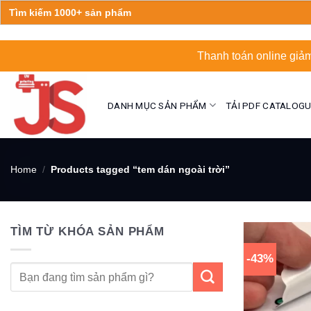
Search
for:
Skip
Thanh toán online giảm
to
content
DANH MỤC SẢN PHẨM
TẢI PDF CATALOG
Home
/
Products tagged “tem dán ngoài trời”
TÌM TỪ KHÓA SẢN PHẨM
-43%
Search
for: