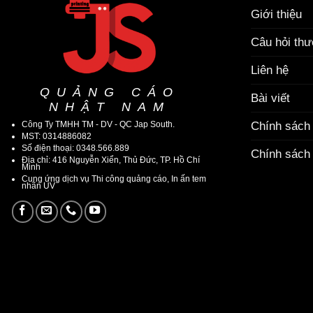
Giới thiệu
Câu hỏi th
Liên hệ
QUẢNG CÁO
Bài viết
NHẬT NAM
Công Ty TMHH TM - DV - QC Jap South.
Chính sách
MST: 0314886082
Số điện thoại: 0348.566.889
Chính sách 
Địa chỉ: 416 Nguyễn Xiển, Thủ Đức, TP. Hồ Chí
Minh
Cung ứng dịch vụ Thi công quảng cáo, In ấn tem
nhãn UV