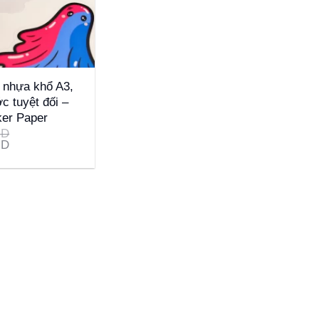
 nhựa khổ A3,
c tuyệt đối –
ker Paper
ND
ND