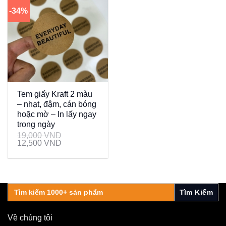
-34%
Tem giấy Kraft 2 màu
– nhạt, đậm, cán bóng
hoặc mờ – In lấy ngay
trong ngày
19,000
VND
12,500
VND
Search
for:
Về chúng tôi